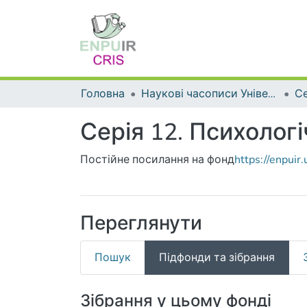
Головна
Наукові часописи Університету
Серія 12. Психологі
Постійне посилання на фонд
https://enpui
Переглянути
Пошук
Підфонди та зібрання
Зібрання у цьому фонді