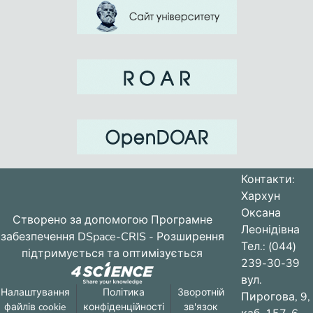
Контакти:
Хархун
Оксана
Створено за допомогою
Програмне
Леонідівна
забезпечення DSpace-CRIS
- Розширення
Тел.: (044)
підтримується та оптимізується
239-30-39
вул.
Налаштування
Політика
Зворотній
Пирогова, 9,
файлів cookie
конфіденційності
зв'язок