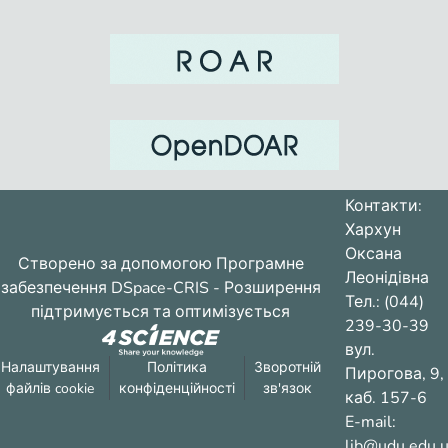
Контакти:
Хархун
Оксана
Створено за допомогою
Програмне
Леонідівна
забезпечення DSpace-CRIS
- Розширення
Тел.: (044)
підтримується та оптимізується
239-30-39
вул.
Налаштування
Політика
Зворотній
Пирогова, 9,
файлів cookie
конфіденційності
зв'язок
каб. 157-6
E-mail:
lib@udu.edu.