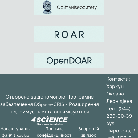
Контакти:
Хархун
Оксана
Створено за допомогою
Програмне
Леонідівна
забезпечення DSpace-CRIS
- Розширення
Тел.: (044)
підтримується та оптимізується
239-30-39
вул.
Налаштування
Політика
Зворотній
Пирогова, 9,
файлів cookie
конфіденційності
зв'язок