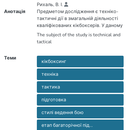
Рихаль, В. І.
Анотація
Предметом дослідження є техніко-
тактичні дії в змагальній діяльності
The subject of the study is technical and
дослідженні вивчались техніко-
тактичні дії в змагальній діяльності
кікбоксерів різних стилів ведення бою,
actions in competitive activities skilled
Теми
кікбоксинг
kickboxers. Systematized literature data
regarding individual technical and tactical
можливість характеризувати їх
техніка
техніко-тактичний арсенал.
тактика
Систематизовано дані літератури
skilled kickboxers. The main provisions of
individualization technical and tactical
підготовка
training of skilled kickboxers different
тактичної підготовки кваліфікованих
стилі ведення бою
кікбоксерів на різних етапах
багаторічної підготовки. Виділено
fighting. Systematized literature data
етап багаторічної під...