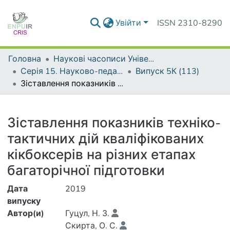
Увійти
ISSN 2310-8290
Головна
Наукові часописи Університету
Серія 15. Науково-педагогічні проблеми фізичної культури (фізична культура і спорт)
Випуск 5К (113)
Зіставлення показників техніко-тактичних дій кваліфікованих кікбоксерів на різних етапах багаторічної підготовки
Деталі
Зіставлення показників техніко-
тактичних дій кваліфікованих
кікбоксерів на різних етапах
багаторічної підготовки
Дата
2019
випуску
Автор(и)
Гуцул, Н. З.
Скирта, О. С.