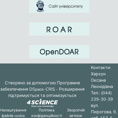
Контакти:
Хархун
Оксана
Створено за допомогою
Програмне
Леонідівна
забезпечення DSpace-CRIS
- Розширення
Тел.: (044)
підтримується та оптимізується
239-30-39
вул.
Налаштування
Політика
Зворотній
Пирогова, 9,
файлів cookie
конфіденційності
зв'язок