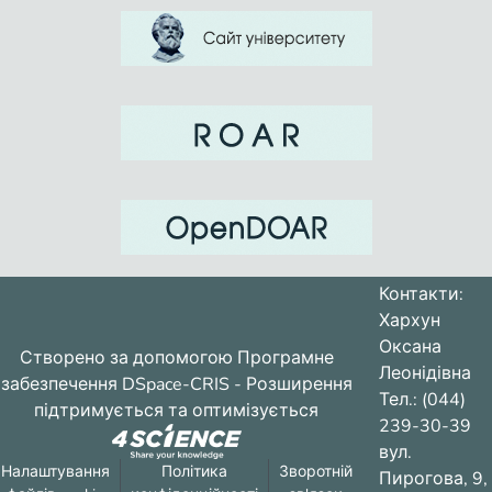
Контакти:
Хархун
Оксана
Створено за допомогою
Програмне
Леонідівна
забезпечення DSpace-CRIS
- Розширення
Тел.: (044)
підтримується та оптимізується
239-30-39
вул.
Налаштування
Політика
Зворотній
Пирогова, 9,