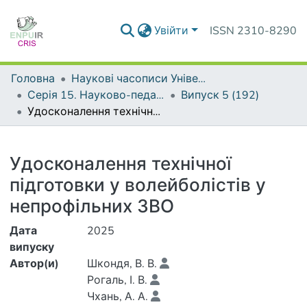
Увійти
ISSN 2310-8290
Головна
Наукові часописи Університету
Серія 15. Науково-педагогічні проблеми фізичної культури (фізична культура і спорт)
Випуск 5 (192)
Удосконалення технічної підготовки у волейболістів у непрофільних ЗВО
Деталі
Удосконалення технічної
підготовки у волейболістів у
непрофільних ЗВО
Дата
2025
випуску
Автор(и)
Шкондя, В. В.
Рогаль, І. В.
Чхань, А. А.