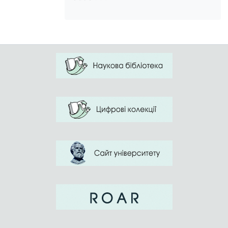
with the subsequent filling in of
questionnaires and obtaining scores on
the level of technical indicators of
athletes. Our analysis of the data obtained
at the beginning and at the end of the
experiment allowed us to reveal an
increase in technical indicators at the final
stage by an average of 1.34 points for all
the studied technical indicators. All of the
above is evidence of the effectiveness of
the methodological recommendations we
have developed.