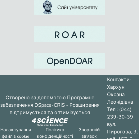
Контакти:
Хархун
Оксана
Створено за допомогою
Програмне
Леонідівна
забезпечення DSpace-CRIS
- Розширення
Тел.: (044)
підтримується та оптимізується
239-30-39
вул.
Налаштування
Політика
Зворотній
Пирогова, 9,
файлів cookie
конфіденційності
зв'язок