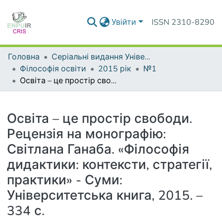
Увійти
ISSN 2310-8290
Головна
Серіальні видання Університету
Філософія освіти
2015 рік
№1
Освіта – це простір свободи. Рецензія на монографію: Світлана Ганаба. «Філософія дидактики: контексти, стратегії, практики» - Суми: Університетська книга, 2015. – 334 с.
Деталі
Освіта – це простір свободи.
Рецензія на монографію:
Світлана Ганаба. «Філософія
дидактики: контексти, стратегії,
практики» - Суми:
Університетська книга, 2015. –
334 с.