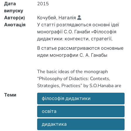
Дата
2015
випуску
Автор(и)
Кочубей, Наталія
Анотація
У статті розглядаються основні ідеї
монографії С.О. Ганаби «Філософія
дидактики: контексти, стратегії,
практики». У дослідженні
В статье рассматриваются основные
презентовано концептуальну й
соціокультурну модель філософії
«Философия дидактики: контексты,
The basic ideas of the monograph
стратегии, практики». В исследовании
“Philosophy of Didactics: Contexts,
досліджень. Філософська концепція
представлено концептуальную и
Strategies, Practices” by S.O.Hanaba are
дидактики як теорії навчання у
examined in the article. The author
Теми
філософія дидактики
дидактики как нового направления
нових соціокультурних й
исследований. Философская
освіта
the conceptual and of sociocultural model
дискурсивних практик ґрунтується на
концепция дидактики как теории
of philosophy of didactics as a new
наступних положеннях: розуміння
дидактика
обучения в контексте новых
direction of study. The philosophical
простору освітньої діяльності як