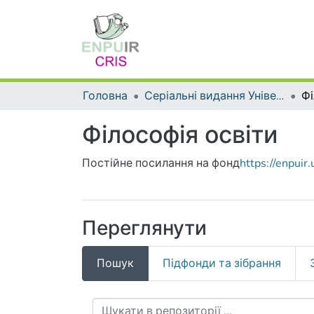
Головна
Серіальні видання Університету
Фі
Філософія освіти
Постійне посилання на фонд
https://enpui
Переглянути
Пошук
Підфонди та зібрання