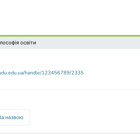
лософія освіти
r.udu.edu.ua/handle/123456789/2335
За назвою