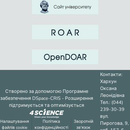
Контакти:
Хархун
Оксана
Створено за допомогою
Програмне
Леонідівна
забезпечення DSpace-CRIS
- Розширення
Тел.: (044)
підтримується та оптимізується
239-30-39
вул.
Налаштування
Політика
Зворотній
Пирогова, 9,
файлів cookie
конфіденційності
зв'язок