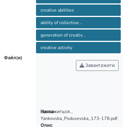
creative abilities
ability of collective...
generation of creativ...
creative activity
Файл(и)
Завантажити
Вантажиться...
Назва
Yankovska_Podusevska_173-178.pdf
Вантажиться...
Опис