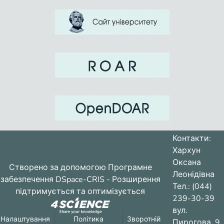
Контакти:
Хархун
Оксана
Створено за допомогою
Програмне
Леонідівна
забезпечення DSpace-CRIS
- Розширення
Тел.: (044)
підтримується та оптимізується
239-30-39
вул.
Налаштування
Політика
Зворотній
Пирогова, 9,