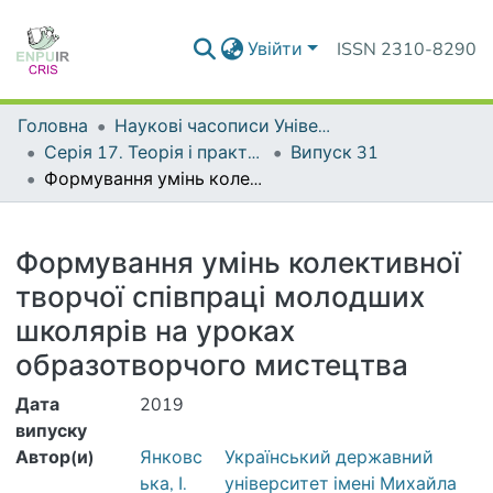
Увійти
ISSN 2310-8290
Головна
Наукові часописи Університету
Серія 17. Теорія і практика навчання та виховання
Випуск 31
Формування умінь колективної творчої співпраці молодших школярів на уроках образотворчого мистецтва
Деталі
Формування умінь колективної
творчої співпраці молодших
школярів на уроках
образотворчого мистецтва
Дата
2019
випуску
Автор(и)
Янковс
Український державний
ька, І.
університет імені Михайла