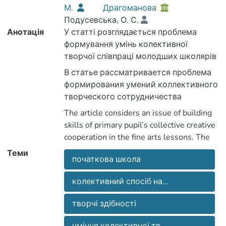
М.
Драгоманова
Подусевська, О. С.
Анотація
У статті розглядається проблема
формування умінь колективної
творчої співпраці молодших школярів
на уроках образотворчого мистецтва.
В статье рассматривается проблема
Обґрунтовано актуальність
формирования умений коллективного
застосування вчителем початкової
творческого сотрудничества
школи технології колективного
младших школьников на уроках
The article considers an issue of building
способу навчання на уроках
изобразительного искусства.
skills of primary pupil’s collective creative
образотворчого мистецтва. Авторами
Обоснована актуальность
cooperation in the fine arts lessons. The
розглядаються методичні поради з
применения учителем начальной
relevance of the collective study
Теми
досвіду педагогічної діяльності у
школы технологии коллективного
початкова школа
technology application in the fine arts
роботі з учнями початкової школи
способа обучения на уроках
lessons by primary school teacher’s is
щодо проблеми дослідження.
изобразительного искусства.
колективний спосіб на...
proved. The authors addressing
Авторами рассматриваются
methodical advices regarding investigated
творчі здібності
методические советы из опыта
problem those grounded on pedagogical
педагогической деятельности в
experience in work with primary school