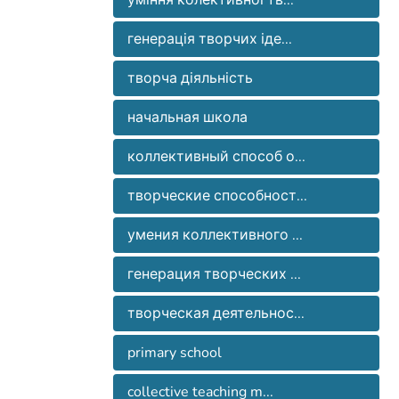
уміння колективної тв...
работе с учениками начальной школы
students.
относительно проблемы
генерація творчих іде...
исследования.
творча діяльність
начальная школа
коллективный способ о...
творческие способност...
умения коллективного ...
генерация творческих ...
творческая деятельнос...
primary school
collective teaching m...