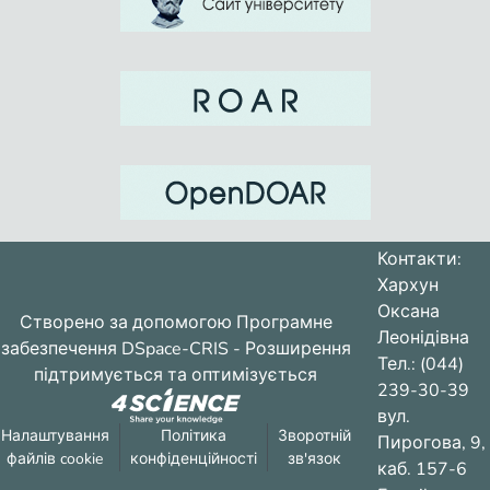
Контакти:
Хархун
Оксана
Створено за допомогою
Програмне
Леонідівна
забезпечення DSpace-CRIS
- Розширення
Тел.: (044)
підтримується та оптимізується
239-30-39
вул.
Налаштування
Політика
Зворотній
Пирогова, 9,
файлів cookie
конфіденційності
зв'язок
каб. 157-6