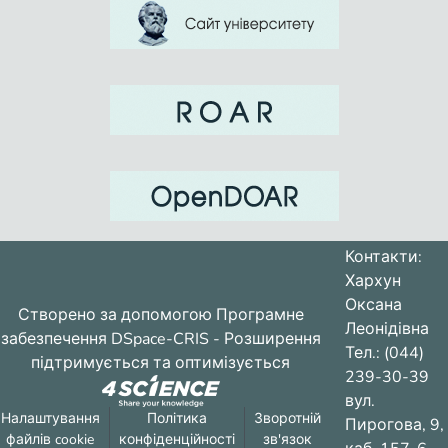
Контакти:
Хархун
Оксана
Створено за допомогою
Програмне
Леонідівна
забезпечення DSpace-CRIS
- Розширення
Тел.: (044)
підтримується та оптимізується
239-30-39
вул.
Налаштування
Політика
Зворотній
Пирогова, 9,
файлів cookie
конфіденційності
зв'язок