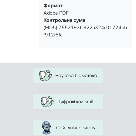
Формат
Adobe PDF
Контрольна сума
(MD5):7552193fc322a324c01724bb
f912f5fc