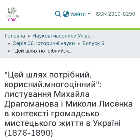
Увійти
ISSN 2310-8290
Головна
Наукові часописи Університету
Серія 06. Історичні науки
Випуск 5
"Цей шлях потрібний, корисний,многоцінний": листування Михайла Драгоманова і Миколи Лисенка в контексті громадсько-мистецького життя в Україні (1876-1890)
Деталі
"Цей шлях потрібний,
корисний,многоцінний":
листування Михайла
Драгоманова і Миколи Лисенка
в контексті громадсько-
мистецького життя в Україні
(1876-1890)