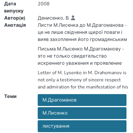
Дата
2008
випуску
Автор(и)
Денисенко, В.
Анотація
Листи М.Лисенка до М.Драгоманова -
це не лише свідчення щирої поваги і
вияв захоплення його громадянським
подвигом . Унікальна епістолярія з
Письма М.Лысенко М.Драгоманову -
давніх часів і хвилює нащадків, і
это не только свидетельство
засвідчує про той благодатний вплив
искреннего уважения и проявление
великого подвижника на тогочасну
восхищения его гражданским
Letter of M. Lysenko in M. Drahomanov is
культурну спільноту українства.
подвигом . Уникальная епистолярия с
not only a testimony of sincere respect
давних времен и волнует потомков, и
and admiration for the manifestation of his
удостоверяет о благодатном влиянии
civil feat . Unique epistolary for a long
Теми
великого подвижника на тогдашнюю
М.Драгоманов
time and care about posterity, and certifies
культурную общность украинства
about the beneficial impact of the great
М.Лисенко
ascetic in the cultural community of
Ukrainians.
листування