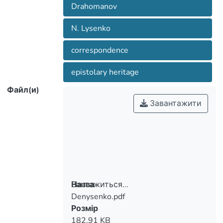
Drahomanov
N. Lysenko
correspondence
epistolary heritage
Файл(и)
Завантажити
Вантажиться...
Назва
Denysenko.pdf
Вантажиться...
Розмір
182.91 KB