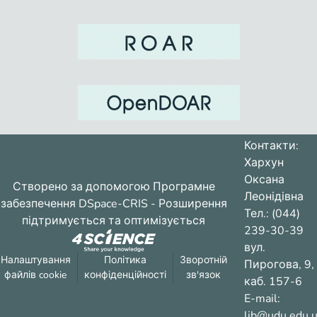
Контакти:
Хархун
Оксана
Створено за допомогою
Програмне
Леонідівна
забезпечення DSpace-CRIS
- Розширення
Тел.: (044)
підтримується та оптимізується
239-30-39
вул.
Налаштування
Політика
Зворотній
Пирогова, 9,
файлів cookie
конфіденційності
зв'язок
каб. 157-6
E-mail:
lib@udu.edu.