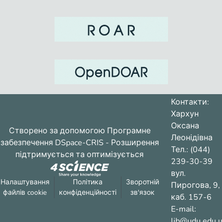
Контакти:
Хархун
Оксана
Створено за допомогою
Програмне
Леонідівна
забезпечення DSpace-CRIS
- Розширення
Тел.: (044)
підтримується та оптимізується
239-30-39
вул.
Налаштування
Політика
Зворотній
Пирогова, 9,
файлів cookie
конфіденційності
зв'язок
каб. 157-6
E-mail:
lib@udu.edu.