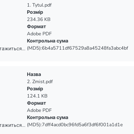
1. Tytul.pdf
Розмір
234.36 KB
Формат
Adobe PDF
Контрольна сума
(MD5):6b4a5711df67529a8a45248fa3abc4bf
тажиться...
тажиться...
Назва
2. Zmist.pdf
Розмір
124.1 KB
Формат
Adobe PDF
Контрольна сума
(MD5):7dff4acd0bc96fd5a6f3df6f001a1d1e
тажиться...