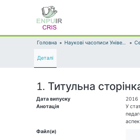
Головна
Наукові часописи Університету
Деталі
1. Титульна сторінка
Дата випуску
2016
Анотація
У ста
педаг
аспек
розра
Файл(и)
спорт