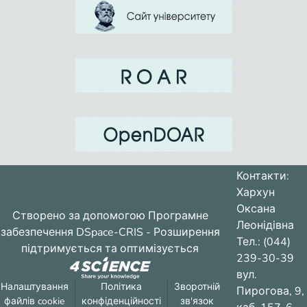
Контакти:
Хархун
Оксана
Створено за допомогою
Програмне
Леонідівна
забезпечення DSpace-CRIS
- Розширення
Тел.: (044)
підтримується та оптимізується
239-30-39
вул.
Налаштування
Політика
Зворотній
Пирогова, 9,
файлів cookie
конфіденційності
зв'язок