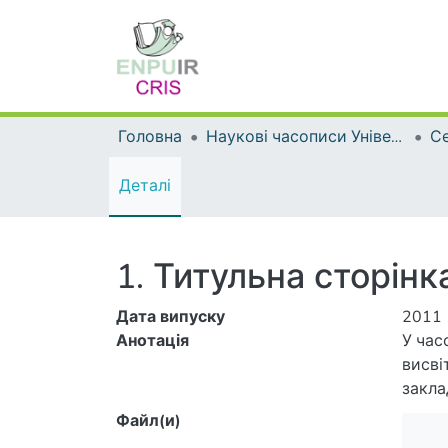
Головна
Наукові часописи Університету
Деталі
1. Титульна сторінка
Дата випуску
2011
Анотація
У час
висві
закла
народ
Файл(и)