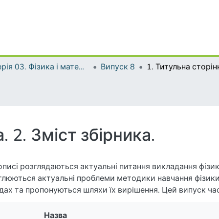
Серія 03. Фізика і математика у вищій і середній школі
Випуск 8
. 2. Зміст збірника.
описі розглядаються актуальні питання викладання фізик
тлюються актуальні проблеми методики навчання фізики 
дах та пропонуються шляхи їх вирішення. Цей випуск ча
ження доктора педагогічних наук, професора Зінаїди Іва
Назва