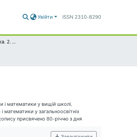
Увійти
ISSN 2310-8290
1. Титульна сторінка. 2. Зміст збірника.
и і математики у вищій школі,
і математики у загальноосвітніх
сопису присвячено 80-річчю з дня
нівни Слєпкань.