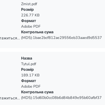
Zmist.pdf
Розмір
226.77 KB
Формат
Adobe PDF
Контрольна сума
(MD5):1bae2bcf812ae29556eb33aaed9d5537
тажиться...
тажиться...
Назва
Tytul.pdf
Розмір
189.17 KB
Формат
Adobe PDF
Контрольна сума
(MD5):15d60b0cc08b6d84b849e95b60afbf37
тажиться...