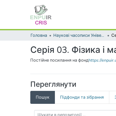
Головна
Наукові часописи Університету
Серія 03. Фізика і 
Постійне посилання на фонд
https://enpui
Переглянути
Пошук
Підфонди та зібрання