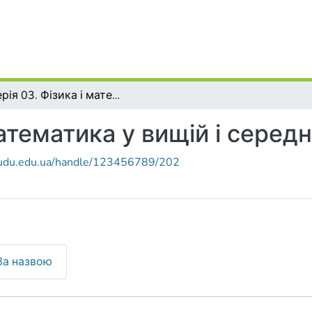
Серія 03. Фізика і математика у вищій і середній школі
математика у вищій і середн
r.udu.edu.ua/handle/123456789/202
За назвою