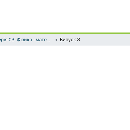
Серія 03. Фізика і математика у вищій і середній школі
Випуск 8