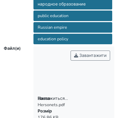
народное образование
public education
Russian empire
education policy
Файл(и)
Завантажити
Вантажиться...
Назва
Hersonets.pdf
Вантажиться...
Розмір
176.86 KB