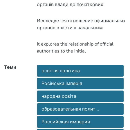
навчальних закладів, наводяться
Исследуется отношение официальных
результативність політики владних
учебным заведениям, приводятся
It explores the relationship of official
структур у сфері народної освіти
демонстрируют результативность
educational institutions, provides
Теми
освітня політика
народного образования
Російська імперія
demonstrate the effectiveness of the
народна освіта
Public education
образовательная полит...
Российская империя