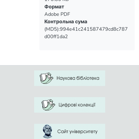
Формат
Adobe PDF
Контрольна сума
(MD5):994e41c241587479cd8c787
d00ff1da2