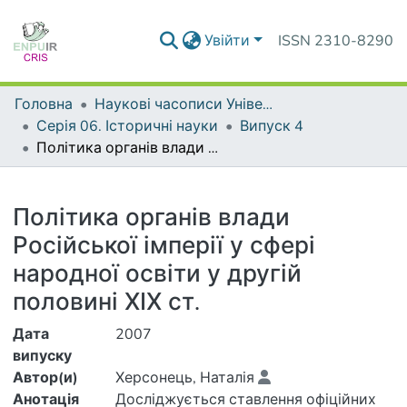
Увійти
ISSN 2310-8290
Головна
Наукові часописи Університету
Серія 06. Історичні науки
Випуск 4
Політика органів влади Російської імперії у сфері народної освіти у другій половині ХІХ ст.
Деталі
Політика органів влади
Російської імперії у сфері
народної освіти у другій
половині ХІХ ст.
Дата
2007
випуску
Автор(и)
Херсонець, Наталія
Анотація
Досліджується ставлення офіційних