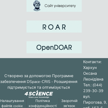
Контакти:
Хархун
Оксана
Створено за допомогою
Програмне
Леонідівна
забезпечення DSpace-CRIS
- Розширення
Тел.: (044)
підтримується та оптимізується
239-30-39
вул.
Налаштування
Політика
Зворотній
Пирогова, 9,
файлів cookie
конфіденційності
зв'язок