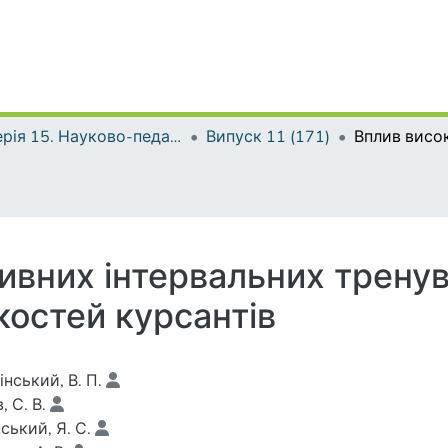
Серія 15. Науково-педагогічні проблеми фізичної культури (фізична культура і спорт)
Випуск 11 (171)
ивних інтервальних тренув
костей курсантів
інський, В. П.
, С. В.
ський, Я. С.