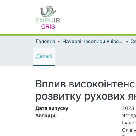
Головна
Наукові часописи Університету
Деталі
Вплив високоінтенс
розвитку рухових я
Дата випуску
2023
Автор(и)
Ягодз
Іванов
Слівін