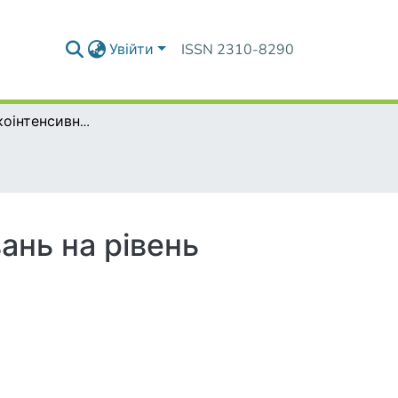
Увійти
ISSN 2310-8290
Вплив високоінтенсивних інтервальних тренувань на рівень розвитку рухових якостей курсантів
ань на рівень