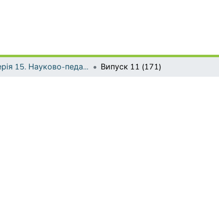
Серія 15. Науково-педагогічні проблеми фізичної культури (фізична культура і спорт)
Випуск 11 (171)