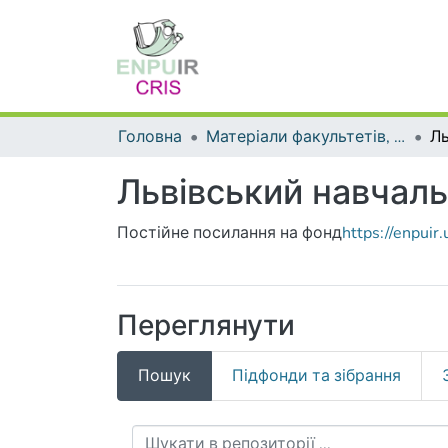
Головна
Матеріали факультетів, інститутів, підрозділів
Львівський навчаль
Постійне посилання на фонд
https://enpui
Переглянути
Пошук
Підфонди та зібрання