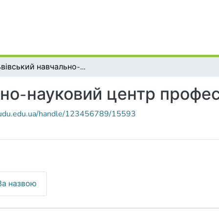
Львівський навчально-науковий центр професійної освіти
но-науковий центр професі
r.udu.edu.ua/handle/123456789/15593
За назвою