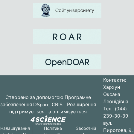
Контакти:
Хархун
Оксана
Створено за допомогою
Програмне
Леонідівна
забезпечення DSpace-CRIS
- Розширення
Тел.: (044)
підтримується та оптимізується
239-30-39
вул.
Налаштування
Політика
Зворотній
Пирогова, 9,