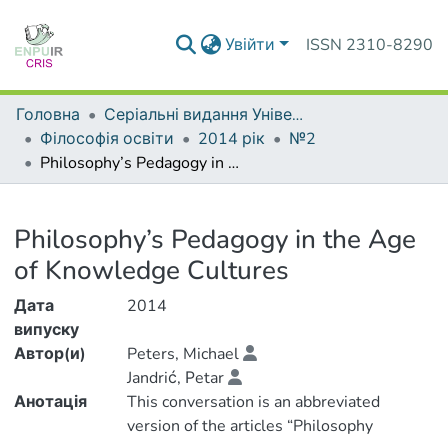
Увійти
ISSN 2310-8290
Головна
Серіальні видання Університету
Філософія освіти
2014 рік
№2
Philosophy’s Pedagogy in the Age of Knowledge Cultures
Деталі
Philosophy’s Pedagogy in the Age
of Knowledge Cultures
Дата
2014
випуску
Автор(и)
Peters, Michael
Jandrić, Рetar
Анотація
This conversation is an abbreviated