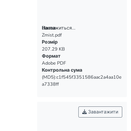
Вантажиться...
Назва
Zmist.pdf
Вантажиться...
Розмір
207.29 KB
Формат
Adobe PDF
Контрольна сума
(MD5):c1f545f3351586aac2a4aa10e
a7338ff
Завантажити