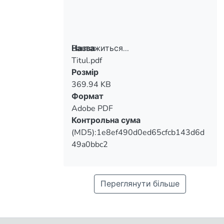
Вантажиться...
Назва
Titul.pdf
Вантажиться...
Розмір
369.94 KB
Формат
Adobe PDF
Контрольна сума
(MD5):1e8ef490d0ed65cfcb143d6d
49a0bbc2
Переглянути більше