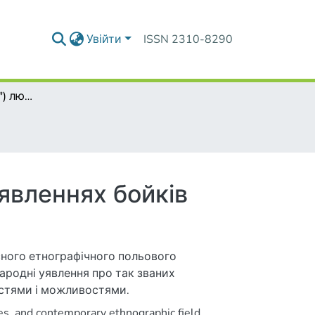
Увійти
ISSN 2310-8290
"Знаючі"("непрості") люди в демонологічних уявленнях бойків
уявленнях бойків
асного етнографічного польового
народні уявлення про так званих
остями і можливостями.
ries. and contemporary ethnographic field