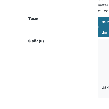
materi
called
Теми
дем
dem
Файл(и)
Ван
Ван