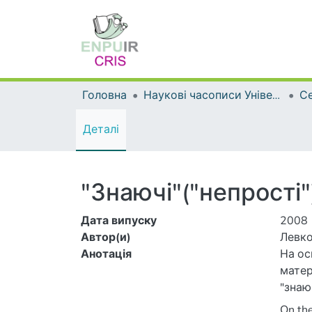
Головна
Наукові часописи Університету
Се
Деталі
"Знаючі"("непрості
Дата випуску
2008
Автор(и)
Левко
Анотація
На ос
матер
"знаю
On the