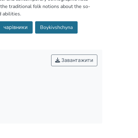
the traditional folk notions about the so-
abilities.
чарівники
Boykivshchyna
Завантажити