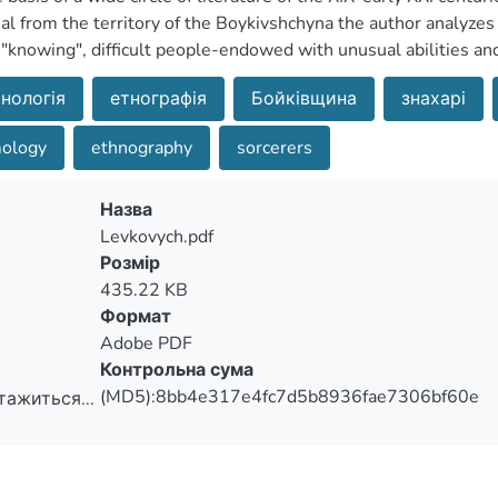
al from the territory of the Boykivshchyna the author analyzes 
 "knowing", difficult people-endowed with unusual abilities and 
нологія
етнографія
Бойківщина
знахарі
ology
ethnography
sorcerers
Назва
Levkovych.pdf
Розмір
435.22 KB
Формат
Adobe PDF
Контрольна сума
(MD5):8bb4e317e4fc7d5b8936fae7306bf60e
тажиться...
тажиться...