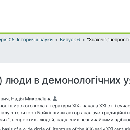
рія 06. Історичні науки
Випуск 6
") люди в демонологічних 
вич, Надія Миколаївна
нові широкого кола літератури XIX- начала XXI ст. і суч
іалу з території Бойківщини автор аналізує традиційні 
чих", непростих- людей, наділених незвичайними здібн
 basis of a wide circle of literature of the XIX-early XXI centu