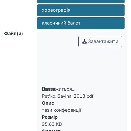
хореографія
класичний балет
Файл(и)
Завантажити
Вантажиться...
Назва
Pet'ko, Savina, 2013.pdf
Вантажиться...
Опис
тези конференції
Розмір
95.63 KB