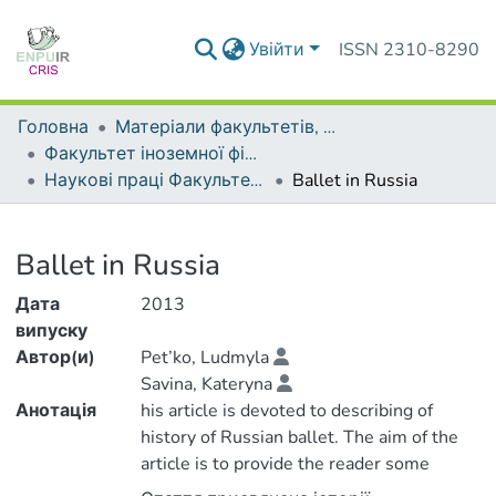
Увійти
ISSN 2310-8290
Головна
Матеріали факультетів, інститутів, підрозділів
Факультет іноземної філології
Наукові праці Факультету іноземної філології
Ballet in Russia
Деталі
Ballet in Russia
Дата
2013
випуску
Автор(и)
Pet’ko, Ludmyla
Savina, Kateryna
Анотація
his article is devoted to describing of
history of Russian ballet. The aim of the
article is to provide the reader some
materials on developing of ballet in