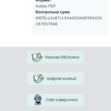
Формат
Adobe PDF
Контрольна сума
(MD5):e2e87c1344d264b9f365434
187657846