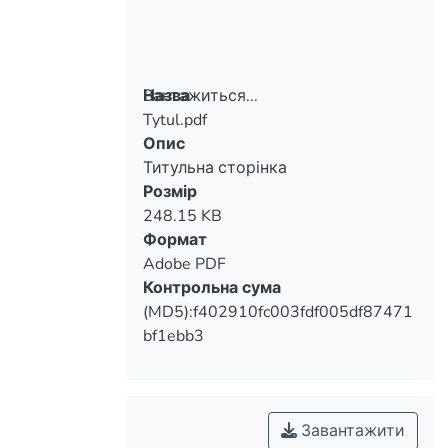
Вантажиться...
Назва
Tytul.pdf
Вантажиться...
Опис
Титульна сторінка
Розмір
248.15 KB
Формат
Adobe PDF
Контрольна сума
(MD5):f402910fc003fdf005df87471
bf1ebb3
Завантажити