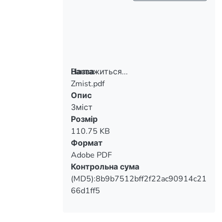
Вантажиться...
Назва
Zmist.pdf
Вантажиться...
Опис
Зміст
Розмір
110.75 KB
Формат
Adobe PDF
Контрольна сума
(MD5):8b9b7512bff2f22ac90914c21
66d1ff5