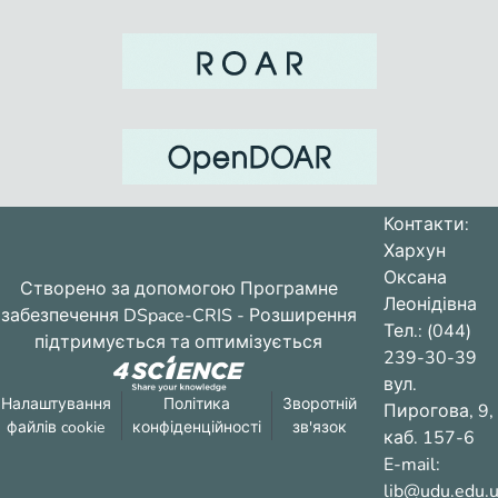
розвитку складових означених груп
факторов развития субъектности и
peculiarities of their meaningful
characteristics determine the speciality of
рівень розвитку суб’єктності, ніж
содержательных характеристик
студенти з високим рівнем їх
определяют особенности развития
розвитку.
субъектности юношей. Так студенты,
adolescence. In consequence, the
имеющие низкий уровень развития
students with a low level development of
составляющих указанных групп
Контакти:
Хархун
frameworks of factors, have a low level of
Оксана
более низкий уровень развития
Створено за допомогою
Програмне
subjectivity development, rather than
Леонідівна
субъектности, чем студенты с
забезпечення DSpace-CRIS
- Розширення
Тел.: (044)
высоким уровнем их развития.
підтримується та оптимізується
239-30-39
level of their development.
вул.
Налаштування
Політика
Зворотній
Пирогова, 9,
файлів cookie
конфіденційності
зв'язок
каб. 157-6
E-mail:
lib@udu.edu.