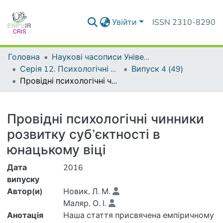
Увійти
ISSN 2310-8290
Головна
Наукові часописи Університету
Серія 12. Психологічні науки
Випуск 4 (49)
Провідні психологічні чинники розвитку суб’єктності в юнацькому віці
Деталі
Провідні психологічні чинники
розвитку суб’єктності в
юнацькому віці
Дата
2016
випуску
Автор(и)
Новик, Л. М.
Маляр, О. І.
Анотація
Наша стаття присвячена емпіричному