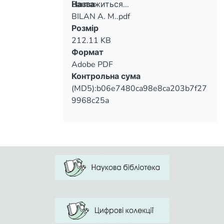
Вантажиться...
Назва
BILAN A. M..pdf
Вантажиться...
Розмір
212.11 KB
Формат
Adobe PDF
Контрольна сума
(MD5):b06e7480ca98e8ca203b7f27
9968c25a