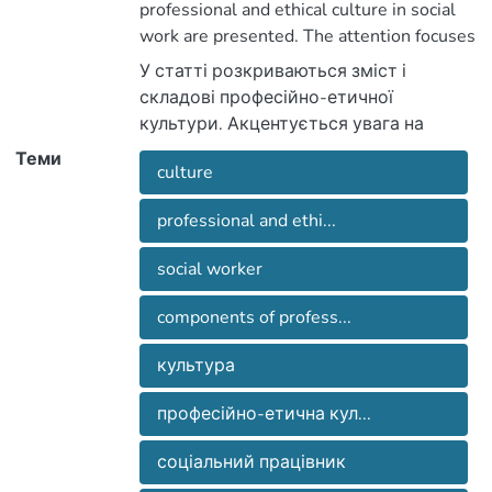
professional and ethical culture in social
work are presented. The attention focuses
on the components of social workers’
У статті розкриваються зміст і
professional and ethical culture, where
складові професійно-етичної
one of the main values as professional
культури. Акцентується увага на
knowledge and skills, socially significant
компонентах професійно-етичної
Теми
qualities of personality are pointed out.
culture
культури, центральною одиницею,
серед яких є цінності – професійні
professional and ethi...
знання й уміння та соціально значущі
якості особистості.
social worker
components of profess...
культура
професійно-етична кул...
соціальний працівник