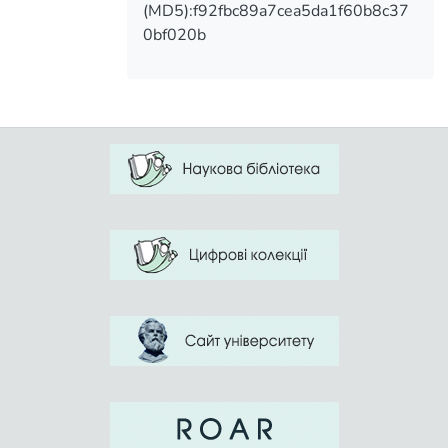
(MD5):f92fbc89a7cea5da1f60b8c37
0bf020b