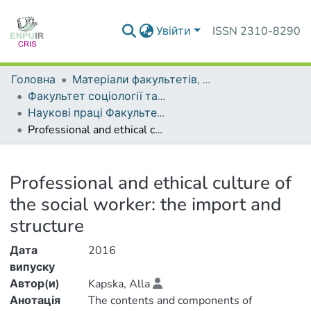
Увійти
ISSN 2310-8290
Головна
Матеріали факультетів, інститутів, підрозділів
Факультет соціології та соціальної політики
Наукові праці Факультету соціології та соціальної політики
Professional and ethical culture of the social worker: the import and structure
Деталі
Professional and ethical culture of
the social worker: the import and
structure
Дата
2016
випуску
Автор(и)
Kapska, Alla
Анотація
The contents and components of