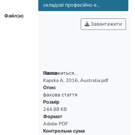
складові професійно е...
Файл(и)
Завантажити
Вантажиться...
Назва
Kapska A, 2016, Australia.pdf
Вантажиться...
Опис
фахова стаття
Розмір
244.88 KB
Формат
Adobe PDF
Контрольна сума