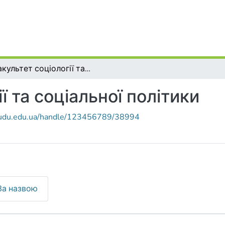
Факультет соціології та соціальної політики
ї та соціальної політики
r.udu.edu.ua/handle/123456789/38994
За назвою