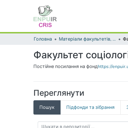
Головна
Матеріали факультетів, інститутів, підрозділів
Факультет соціологі
Постійне посилання на фонд
https://enpui
Переглянути
Пошук
Підфонди та зібрання