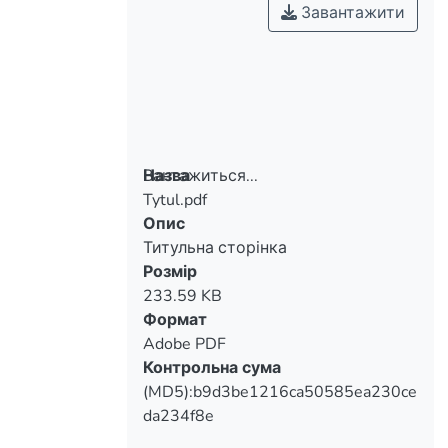
висвітлюються сучасні проблеми
Завантажити
дидактики фізики і математики у
загальноосвітніх навчальних
закладах.
Вантажиться...
Назва
Tytul.pdf
Вантажиться...
Опис
Титульна сторінка
Розмір
233.59 KB
Формат
Adobe PDF
Контрольна сума
(MD5):b9d3be1216ca50585ea230ce
da234f8e