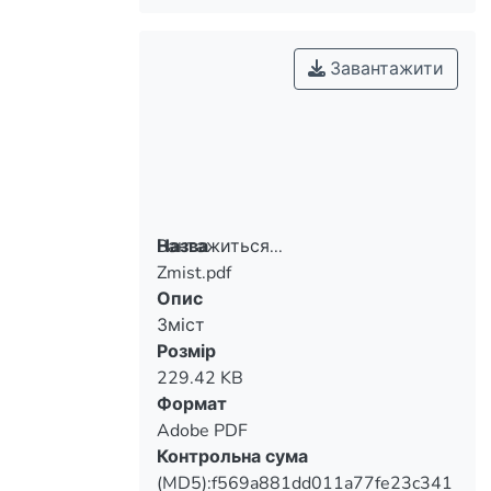
Завантажити
Вантажиться...
Назва
Zmist.pdf
Вантажиться...
Опис
Зміст
Розмір
229.42 KB
Формат
Adobe PDF
Контрольна сума
(MD5):f569a881dd011a77fe23c341