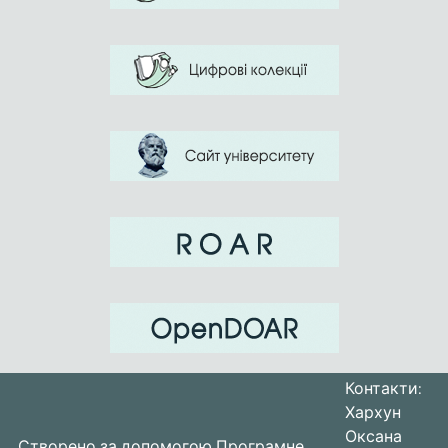
preference to those where the athlete has
the greatest chance of success.
Dissatisfaction with one has its own
positive moment, since understanding the
disadvantages is necessary for the
redistribution of resources and personal
potential, and the main task of self-
evaluation is to use their strong personal
qualities in the struggle to achieve their
goals.
Контакти:
Хархун
Оксана
Створено за допомогою
Програмне