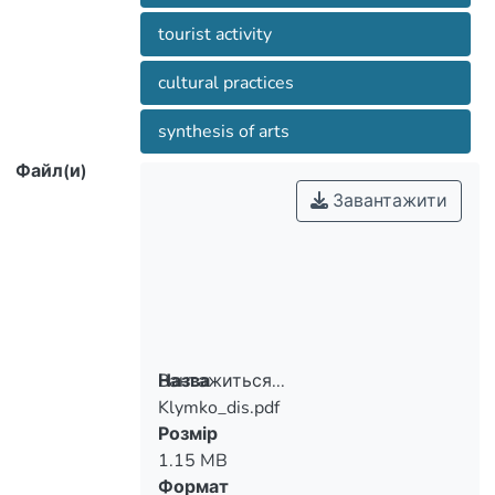
tourist activity
cultural practices
synthesis of arts
Файл(и)
Завантажити
Вантажиться...
Назва
Klymko_dis.pdf
Вантажиться...
Розмір
1.15 MB
Формат