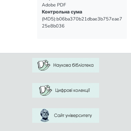
Adobe PDF
Контрольна сума
(MD5):b06ba370b21dbae3b757eae7
25e8b036