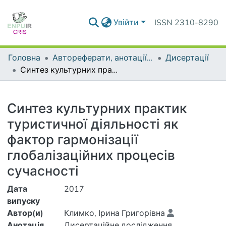
Увійти
ISSN 2310-8290
Головна
Автореферати, анотації до дисертацій та дисертації
Дисертації
Синтез культурних практик туристичної діяльності як фактор гармонізації глобалізаційних процесів сучасності
Деталі
Синтез культурних практик
туристичної діяльності як
фактор гармонізації
глобалізаційних процесів
сучасності
Дата
2017
випуску
Автор(и)
Климко, Ірина Григорівна
Анотація
Дисертаційне дослідження