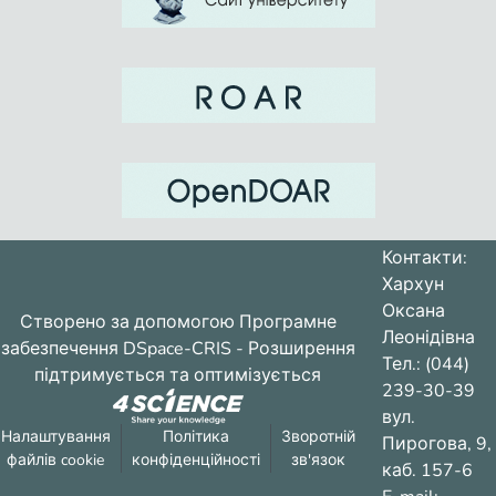
Контакти:
Хархун
Оксана
Створено за допомогою
Програмне
Леонідівна
забезпечення DSpace-CRIS
- Розширення
Тел.: (044)
підтримується та оптимізується
239-30-39
вул.
Налаштування
Політика
Зворотній
Пирогова, 9,
файлів cookie
конфіденційності
зв'язок
каб. 157-6