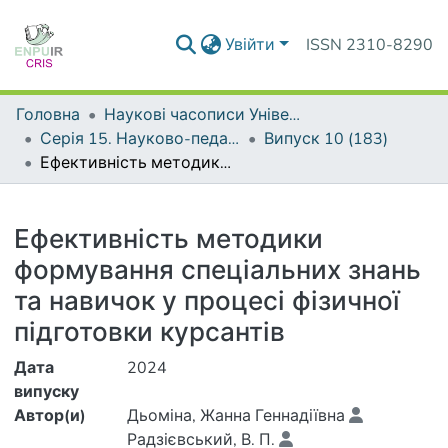
Увійти
ISSN 2310-8290
Головна
Наукові часописи Університету
Серія 15. Науково-педагогічні проблеми фізичної культури (фізична культура і спорт)
Випуск 10 (183)
Ефективність методики формування спеціальних знань та навичок у процесі фізичної підготовки курсантів
Деталі
Ефективність методики
формування спеціальних знань
та навичок у процесі фізичної
підготовки курсантів
Дата
2024
випуску
Автор(и)
Дьоміна, Жанна Геннадіївна
Радзієвський, В. П.