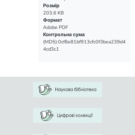
Вантажиться...
Розмір
203.6 KB
Формат
Adobe PDF
Контрольна сума
(MD5):0cf8e81bf913cfc0f3bea239d4
4cd3c1