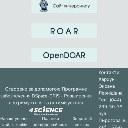
Контакти:
Хархун
Оксана
Створено за допомогою
Програмне
Леонідівна
забезпечення DSpace-CRIS
- Розширення
Тел.: (044)
підтримується та оптимізується
239-30-39
вул.
Налаштування
Політика
Зворотній
Пирогова, 9,
файлів cookie
конфіденційності
зв'язок
каб. 157-6