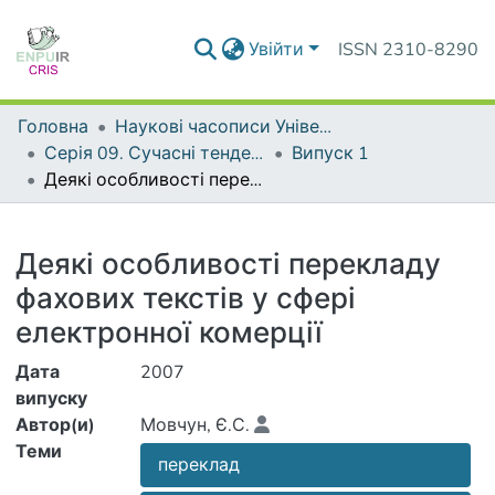
Увійти
ISSN 2310-8290
Головна
Наукові часописи Університету
Серія 09. Сучасні тенденції розвитку мов
Випуск 1
Деякі особливості перекладу фахових текстів у сфері електронної комерції
Деталі
Деякі особливості перекладу
фахових текстів у сфері
електронної комерції
Дата
2007
випуску
Автор(и)
Мовчун, Є.С.
Теми
переклад