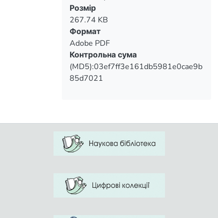
Вантажиться...
Розмір
267.74 KB
Формат
Adobe PDF
Контрольна сума
(MD5):03ef7ff3e161db5981e0cae9b
85d7021