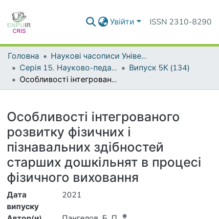
Увійти
ISSN 2310-8290
Головна
Наукові часописи Університету
Серія 15. Науково-педагогічні проблеми фізичної культури (фізична культура і спорт)
Випуск 5К (134)
Особливості інтегрованого розвитку фізичних і пізнавальних здібностей старших дошкільнят в процесі фізичного виховання
Деталі
Особливості інтегрованого
розвитку фізичних і
пізнавальних здібностей
старших дошкільнят в процесі
фізичного виховання
Дата
2021
випуску
Автор(и)
Пангелов, Б. П.