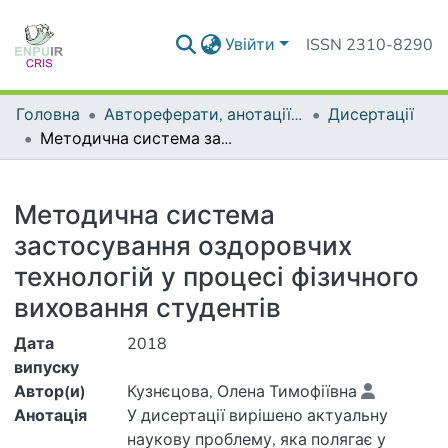
Увійти
ISSN 2310-8290
Головна
Автореферати, анотації до дисертацій та дисертації
Дисертації
Методична система застосування оздоровчих технологій у процесі фізичного виховання студентів
Деталі
Методична система
застосування оздоровчих
технологій у процесі фізичного
виховання студентів
Дата
2018
випуску
Автор(и)
Кузнєцова, Олена Тимофіївна
Анотація
У дисертації вирішено актуальну
наукову проблему, яка полягає у