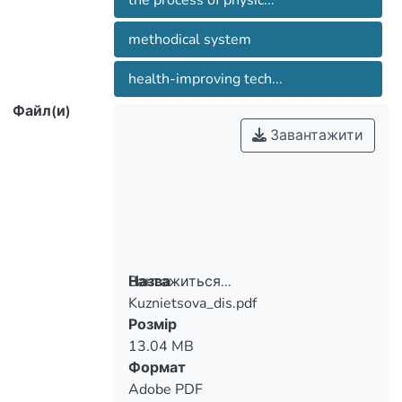
the process of physic...
approaches, principles, forms, means,
methods are revealed.
methodical system
health-improving tech...
Файл(и)
Завантажити
Вантажиться...
Назва
Kuznietsova_dis.pdf
Вантажиться...
Розмір
13.04 MB
Формат
Adobe PDF