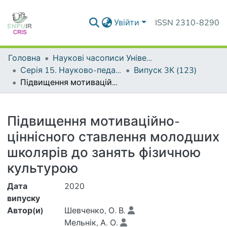
Увійти
ISSN 2310-8290
Головна
Наукові часописи Університету
Серія 15. Науково-педагогічні проблеми фізичної культури (фізична культура і спорт)
Випуск 3К (123)
Підвищення мотиваційно-ціннісного ставлення молодших школярів до занять фізичною культурою
Деталі
Підвищення мотиваційно-
ціннісного ставлення молодших
школярів до занять фізичною
культурою
Дата
2020
випуску
Автор(и)
Шевченко, О. В.
Мельнік, А. О.