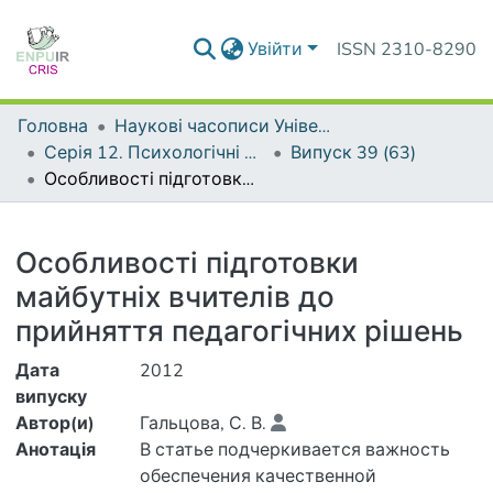
Увійти
ISSN 2310-8290
Головна
Наукові часописи Університету
Серія 12. Психологічні науки
Випуск 39 (63)
Особливості підготовки майбутніх вчителів до прийняття педагогічних рішень
Деталі
Особливості підготовки
майбутніх вчителів до
прийняття педагогічних рішень
Дата
2012
випуску
Автор(и)
Гальцова, С. В.
Анотація
В статье подчеркивается важность
обеспечения качественной