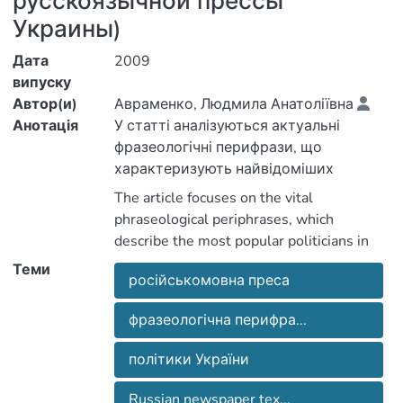
русскоязычной прессы
Украины)
Дата
2009
випуску
Автор(и)
Авраменко, Людмила Анатоліївна
Анотація
У статті аналізуються актуальні
фразеологічні перифрази, що
характеризують найвідоміших
політиків як України, так і всього
The article focuses on the vital
світу. Досліджуються основні чинники
phraseological periphrases, which
перифрастичних найменувань
describe the most popular politicians in
українського політикуму.
Ukraine and in the world. It reveals the
Теми
російськомовна преса
main factors of periphrases of political
concepts.
фразеологічна перифра...
політики України
Russian newspaper tex...