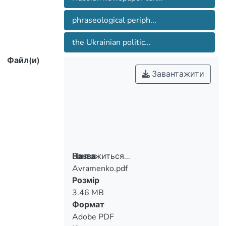
phraseological periph...
the Ukrainian politic...
Файл(и)
Завантажити
Вантажиться...
Назва
Avramenko.pdf
Вантажиться...
Розмір
3.46 MB
Формат
Adobe PDF