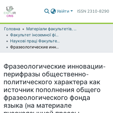
Увійти
ISSN 2310-8290
Головна
Матеріали факультетів, інститутів, підрозділів
Факультет іноземної філології
Наукові праці Факультету іноземної філології
Фразеологические инновации-перифразы общественно-политического характера как источник пополнения общего фразеологического фонда языка (на материале русскоязычной прессы Украины)
Деталі
Фразеологические инновации-
перифразы общественно-
политического характера как
источник пополнения общего
фразеологического фонда
языка (на материале