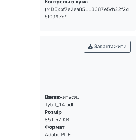
Контрольна сума
(MD5):bf7e2ea85113387e5cb22f2d
8f0997e9
Завантажити
Вантажиться...
Назва
Tytul_14.pdf
Вантажиться...
Розмір
851.57 KB
Формат
Adobe PDF