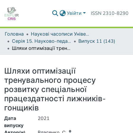
Увійти
ISSN 2310-8290
Головна
Наукові часописи Університету
Серія 15. Науково-педагогічні проблеми фізичної культури (фізична культура і спорт)
Випуск 11 (143)
Шляхи оптимізації тренувального процесу розвитку спеціальної працездатності лижників-гонщиків
Деталі
Шляхи оптимізації
тренувального процесу
розвитку спеціальної
працездатності лижників-
гонщиків
Дата
2021
випуску
Автор(и)
Власенко, С.