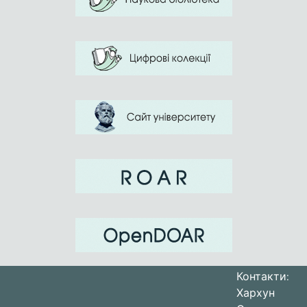
організовану систему саморегуляції.
Практичне використання результатів
дослідження оптимізує процес
управління спортивною підготовкою
протягом більш тривалого періоду
часу. Результати досліджень
дозволяють створювати моделі
тренувальних уроків, які вибірково
впливають на різні системи організму
і сприяють більш точному управлінню
розвитком спеціальної
працездатності.
Контакти:
Хархун