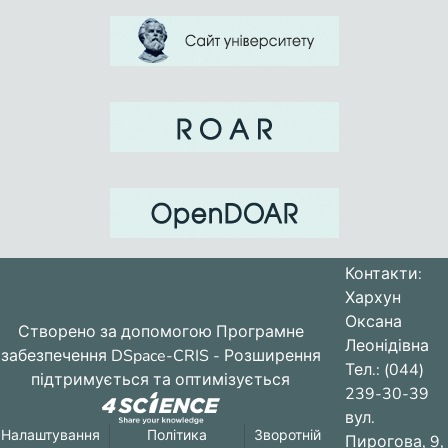
Контакти:
Хархун
Оксана
Створено за допомогою
Програмне
Леонідівна
забезпечення DSpace-CRIS
- Розширення
Тел.: (044)
підтримується та оптимізується
239-30-39
вул.
Налаштування
Політика
Зворотній
Пирогова, 9,