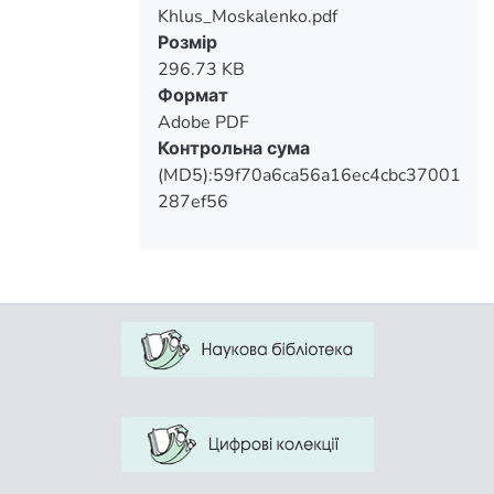
Khlus_Moskalenko.pdf
Вантажиться...
Розмір
students can serve as baseline data for
296.73 KB
future comparative study of the problem
Формат
Adobe PDF
Контрольна сума
organizing a differentiated approach and
(MD5):59f70a6ca56a16ec4cbc37001
improve the educational process of
287ef56
physical education teachers in vocational
colleges.