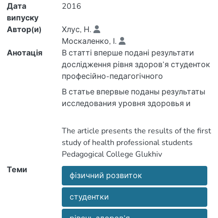
Дата
2016
випуску
Автор(и)
Хлус, Н.
Москаленко, І.
Анотація
В статті вперше подані результати
дослідження рівня здоров’я студенток
В статье впервые поданы результаты
коледжу Глухівський національний
педагогічний університет імені
Олександра Довженка. Аналізуючи
физического развития студенток
The article presents the results of the first
профессионально-педагогического
study of health professional students
щодо самооцінки стану власного
Теми
здоров’я студенток, спостерігається
педагогического университета имени
фізичний розвиток
National Pedagogical University named
Александра Довженко.
after Oleksandr Dovzhenko. Analyzing
Проанализировавши полученные
студентки
data on self-assessment of students
процесі навчання: студентки 17–18
років скаржаться на захворювання